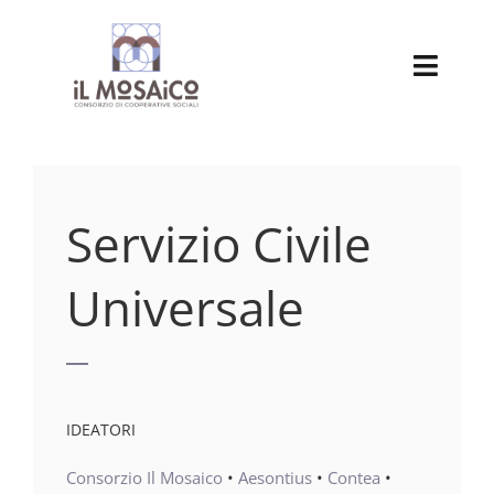
Salta
al
contenuto
Toggl
Navig
Chi siamo
Attività delle nostre cooperative
Servizio Civile
Cooperative associate
Universale
Servizio Civile Universale
Progetti
IDEATORI
Pensionato
Consorzio Il Mosaico
•
Aesontius
•
Contea
•