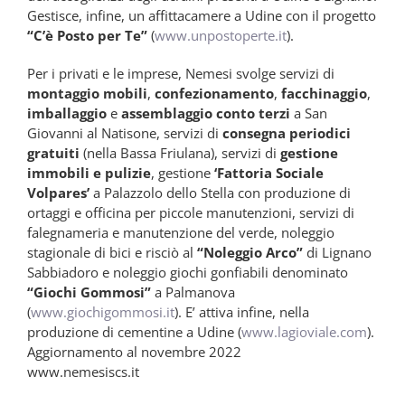
Gestisce, infine, un affittacamere a Udine con il progetto
“C’è Posto per Te”
(
www.unpostoperte.it
).
Per i privati e le imprese, Nemesi svolge servizi di
montaggio mobili
,
confezionamento
,
facchinaggio
,
imballaggio
e
assemblaggio conto terzi
a San
Giovanni al Natisone, servizi di
consegna periodici
gratuiti
(nella Bassa Friulana), servizi di
gestione
immobili e pulizie
, gestione
‘Fattoria Sociale
Volpares’
a Palazzolo dello Stella con produzione di
ortaggi e officina per piccole manutenzioni, servizi di
falegnameria e manutenzione del verde, noleggio
stagionale di bici e risciò al
“Noleggio Arco”
di Lignano
Sabbiadoro e noleggio giochi gonfiabili denominato
“Giochi Gommosi”
a Palmanova
(
www.giochigommosi.it
). E’ attiva infine, nella
produzione di cementine a Udine (
www.lagioviale.com
).
Aggiornamento al novembre 2022
www.nemesiscs.it