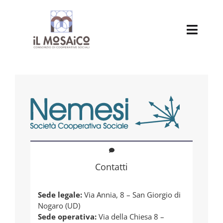
Salta
al
contenuto
Toggl
Navig
Chi siamo
Attività delle nostre cooperative
Cooperative associate
Servizio Civile Universale
Contatti
Progetti
Sede legale:
Via Annia, 8 – San Giorgio di
Nogaro (UD)
Pensionato
Sede operativa:
Via della Chiesa 8 –