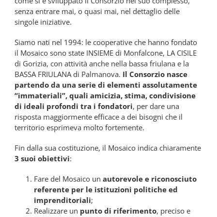
come si è sviluppato il Consorzio nel suo complesso,
senza entrare mai, o quasi mai, nel dettaglio delle
singole iniziative.
Siamo nati nel 1994: le cooperative che hanno fondato
il Mosaico sono state INSIEME di Monfalcone, LA CISILE
di Gorizia, con attività anche nella bassa friulana e la
BASSA FRIULANA di Palmanova.
Il Consorzio nasce
partendo da una serie di elementi assolutamente
“immateriali”, quali amicizia, stima, condivisione
di ideali profondi tra i fondatori
, per dare una
risposta maggiormente efficace a dei bisogni che il
territorio esprimeva molto fortemente.
Fin dalla sua costituzione, il Mosaico indica chiaramente
3 suoi obiettivi
:
Fare del Mosaico un
autorevole e riconosciuto
referente per le istituzioni politiche ed
imprenditoriali
;
Realizzare un
punto di riferimento
, preciso e