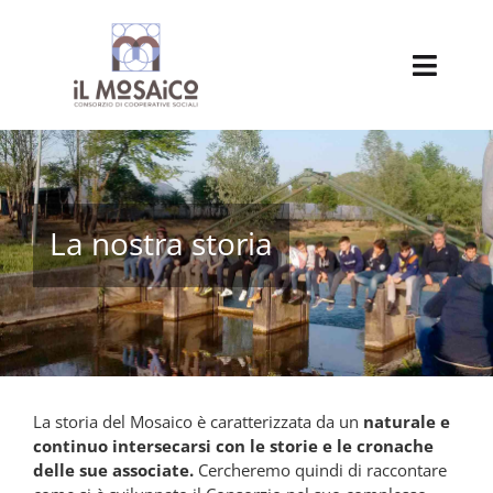
Salta
al
contenuto
Toggl
Navig
Chi siamo
Attività delle nostre cooperative
La nostra storia
Cooperative associate
Servizio Civile Universale
Progetti
La storia del Mosaico è caratterizzata da un
naturale e
continuo intersecarsi con le storie e le cronache
Pensionato
delle sue associate.
Cercheremo quindi di raccontare