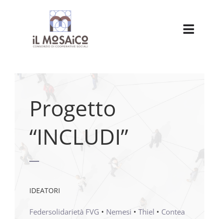
Salta
al
contenuto
Toggl
Navig
Chi siamo
Attività delle nostre cooperative
Progetto
Cooperative associate
“INCLUDI”
Servizio Civile Universale
Progetti
IDEATORI
Pensionato
Federsolidarietà FVG
•
Nemesi
•
Thiel
•
Contea