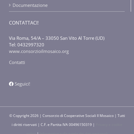
Documentazione
CONTATTACI!
Via Roma, 54/A – 33050 San Vito Al Torre (UD)
Tel: 0432997320
www.consorzioilmosaico.org
Contatti
Seguici!
© Copyright
2026 | Consorzio di Cooperative Sociali Il Mosaico | Tutti
i diritti riservati | C.F. e Partita IVA 00496150319 |
Privacy e cookie
policy
|
Informativa sulla tutela dei dati personali