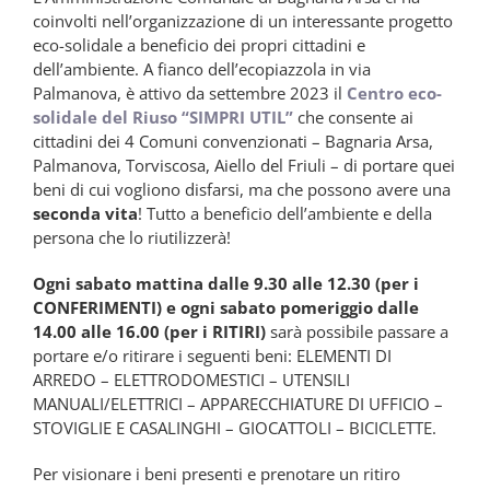
coinvolti nell’organizzazione di un interessante progetto
eco-solidale a beneficio dei propri cittadini e
dell’ambiente. A fianco dell’ecopiazzola in via
Palmanova, è attivo da settembre 2023 il
Centro eco-
solidale del Riuso “SIMPRI UTIL”
che consente ai
cittadini dei 4 Comuni convenzionati – Bagnaria Arsa,
Palmanova, Torviscosa, Aiello del Friuli – di portare quei
beni di cui vogliono disfarsi, ma che possono avere una
seconda vita
! Tutto a beneficio dell’ambiente e della
persona che lo riutilizzerà!
Ogni sabato mattina dalle 9.30 alle 12.30 (per i
CONFERIMENTI) e ogni sabato pomeriggio dalle
14.00 alle 16.00 (per i RITIRI)
sarà possibile passare a
portare e/o ritirare i seguenti beni: ELEMENTI DI
ARREDO – ELETTRODOMESTICI – UTENSILI
MANUALI/ELETTRICI – APPARECCHIATURE DI UFFICIO –
STOVIGLIE E CASALINGHI – GIOCATTOLI – BICICLETTE.
Per visionare i beni presenti e prenotare un ritiro